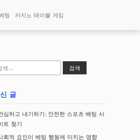
 베팅
카지노 테이블 게임
신 글
안심하고 내기하기: 안전한 스포츠 베팅 사
이트 찾기
사회적 요인이 베팅 행동에 미치는 영향