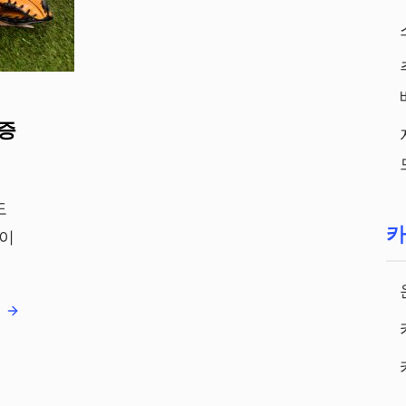
검증
도
카
 이
e