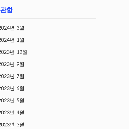
관함
2024년 3월
2024년 1월
2023년 12월
2023년 9월
2023년 7월
2023년 6월
2023년 5월
2023년 4월
2023년 3월